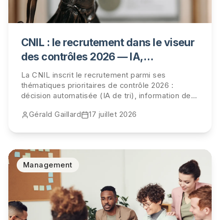
CNIL : le recrutement dans le viseur
des contrôles 2026 — IA,
information des candidats,
La CNIL inscrit le recrutement parmi ses
conservation des données
thématiques prioritaires de contrôle 2026 :
décision automatisée (IA de tri), information des
candidats et durées de conservation. Qui est
Gérald Gaillard
17 juillet 2026
visé, ce qui sera vérifié, et la checklist pour être
prêt.
Management