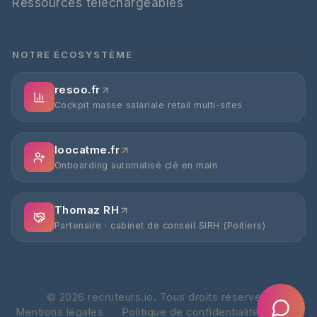
Ressources téléchargeables
NOTRE ÉCOSYSTÈME
resoo.fr
Cockpit masse salariale retail multi-sites
loocatme.fr
Onboarding automatisé clé en main
Thomaz RH
Partenaire · cabinet de conseil SIRH (Poitiers)
©
2026
recruteurs.io. Tous droits réservés.
Mentions légales
Politique de confidentialité
CGV