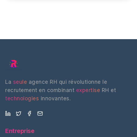
La
seule
agence RH qui révolutionne le
recrutement en combinant
expertise
RH et
technologies
innovantes.
Entreprise