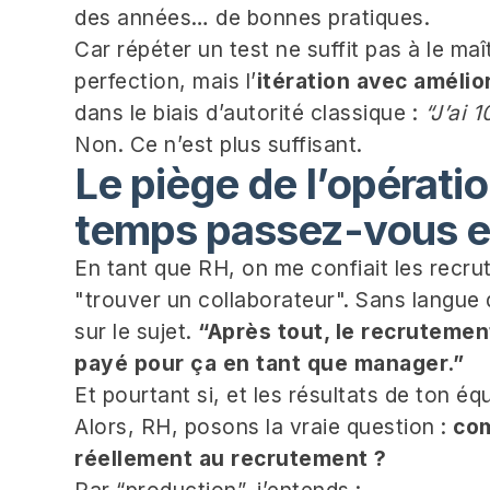
des années… de bonnes pratiques.
Car répéter un test ne suffit pas à le maîtr
perfection, mais l’
itération avec amélio
dans le biais d’autorité classique :
“J’ai 
Non. Ce n’est plus suffisant.
Le piège de l’opérati
temps passez-vous e
En tant que RH, on me confiait les rec
"trouver un collaborateur". Sans langue d
sur le sujet.
“Après tout, le recrutemen
payé pour ça en tant que manager.”
Et pourtant si, et les résultats de ton éq
Alors, RH, posons la vraie question :
co
réellement au recrutement ?
Par “production”, j’entends :