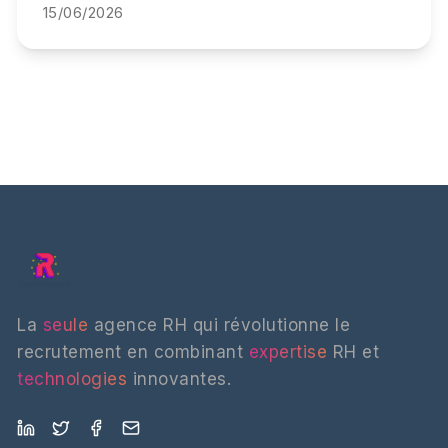
15/06/2026
qu'elles coûtent à vos équipes, et
comment y répondre.
La
seule
agence RH qui révolutionne le
recrutement en combinant
expertise
RH et
technologies
innovantes.