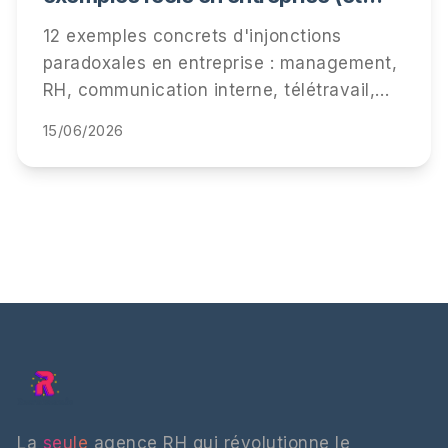
comment les détecter)
12 exemples concrets d'injonctions
paradoxales en entreprise : management,
RH, communication interne, télétravail,
performance. Comment les repérer, ce
15/06/2026
qu'elles coûtent à vos équipes, et
comment y répondre.
La
seule
agence RH qui révolutionne le