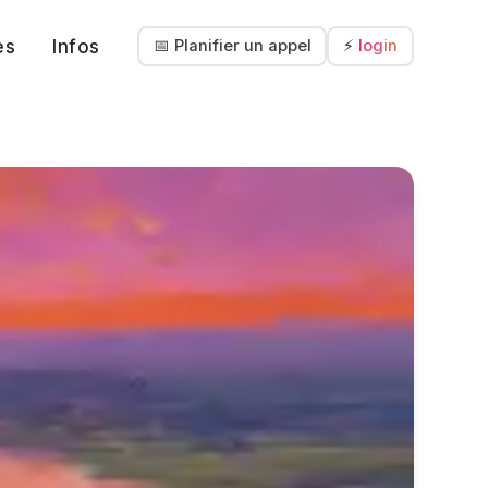
es
Infos
📅 Planifier un appel
⚡
login