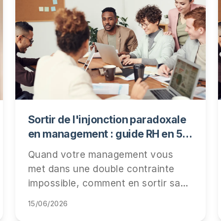
Sortir de l'injonction paradoxale
en management : guide RH en 5
étapes
Quand votre management vous
met dans une double contrainte
impossible, comment en sortir sans
casser la relation ni votre carrière.
15/06/2026
5 étapes concrètes, 3 scripts de