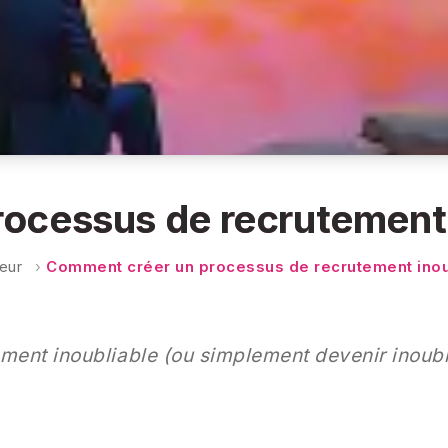
ocessus de recrutement 
eur
›
Comment créer un processus de recrutement inou
ent inoubliable (ou simplement devenir inoubl