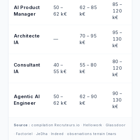
85 –
AI Product
50 –
62 – 85
120
Manager
62 k€
k€
k€
95 –
Architecte
70 – 95
—
130
IA
k€
k€
80 –
Consultant
40 –
55 – 80
120
IA
55 k€
k€
k€
90 –
Agentic AI
50 –
62 – 90
130
Engineer
62 k€
k€
k€
Source :
compilation Recruteurs.io · Hellowork · Glassdoor
· Factoriel · JeDha · Indeed · observations terrain (mars