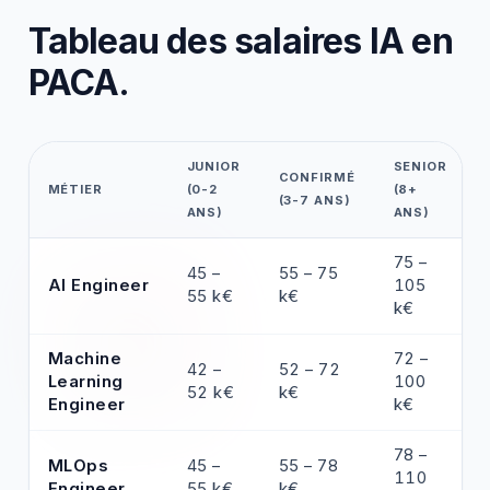
Tableau des salaires IA en
PACA.
JUNIOR
SENIOR
CONFIRMÉ
MÉTIER
(0-2
(8+
(3-7 ANS)
ANS)
ANS)
75 –
45 –
55 – 75
AI Engineer
105
55 k€
k€
k€
Machine
72 –
42 –
52 – 72
Learning
100
52 k€
k€
Engineer
k€
78 –
MLOps
45 –
55 – 78
110
Engineer
55 k€
k€