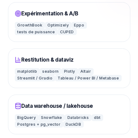
Expérimentation & A/B
GrowthBook
Optimizely
Eppo
tests de puissance
CUPED
Restitution & dataviz
matplotlib
seaborn
Plotly
Altair
Streamlit / Gradio
Tableau / Power BI / Metabase
Data warehouse / lakehouse
BigQuery
Snowflake
Databricks
dbt
Postgres + pg_vector
DuckDB