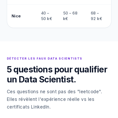
88
40 –
50 – 68
68 –
Nice
1
50 k€
k€
92 k€
k€
DÉTECTER LES FAUX DATA SCIENTISTS
5 questions pour qualifier
un Data Scientist.
Ces questions ne sont pas des "leetcode".
Elles révèlent l'expérience réelle vs les
certificats LinkedIn.