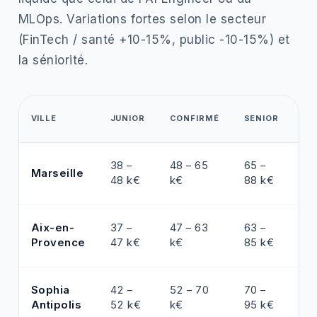
MLOps. Variations fortes selon le secteur
(FinTech / santé +10-15%, public -10-15%) et
la séniorité.
EX
VILLE
JUNIOR
CONFIRMÉ
SENIOR
/ 
85
38 –
48 – 65
65 –
Marseille
1
48 k€
k€
88 k€
k€
82
Aix-en-
37 –
47 – 63
63 –
1
Provence
47 k€
k€
85 k€
k€
90
Sophia
42 –
52 – 70
70 –
1
Antipolis
52 k€
k€
95 k€
k€