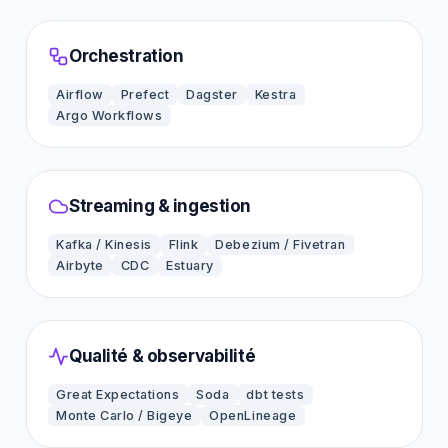
Orchestration
Airflow
Prefect
Dagster
Kestra
Argo Workflows
Streaming & ingestion
Kafka / Kinesis
Flink
Debezium / Fivetran
Airbyte
CDC
Estuary
Qualité & observabilité
Great Expectations
Soda
dbt tests
Monte Carlo / Bigeye
OpenLineage