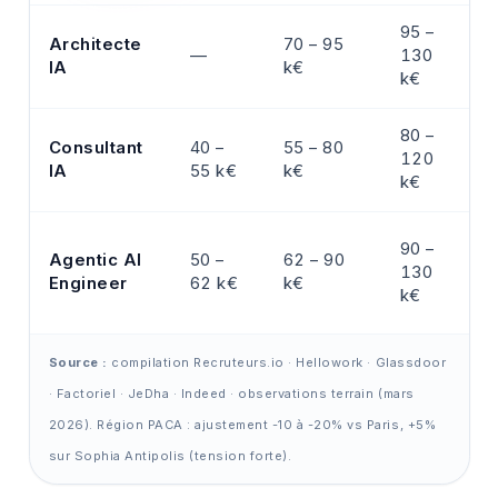
95 –
Architecte
70 – 95
—
130
IA
k€
k€
80 –
Consultant
40 –
55 – 80
120
IA
55 k€
k€
k€
90 –
Agentic AI
50 –
62 – 90
130
Engineer
62 k€
k€
k€
Source :
compilation Recruteurs.io · Hellowork · Glassdoor
· Factoriel · JeDha · Indeed · observations terrain (mars
2026). Région PACA : ajustement -10 à -20% vs Paris, +5%
sur Sophia Antipolis (tension forte).