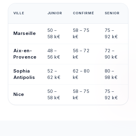
EX
VILLE
JUNIOR
CONFIRMÉ
SENIOR
/ 
50 –
58 – 75
75 –
Marseille
—
58 k€
k€
92 k€
Aix-en-
48 –
56 – 72
72 –
—
Provence
56 k€
k€
90 k€
Sophia
52 –
62 – 80
80 –
—
Antipolis
62 k€
k€
98 k€
50 –
58 – 75
75 –
Nice
—
58 k€
k€
92 k€