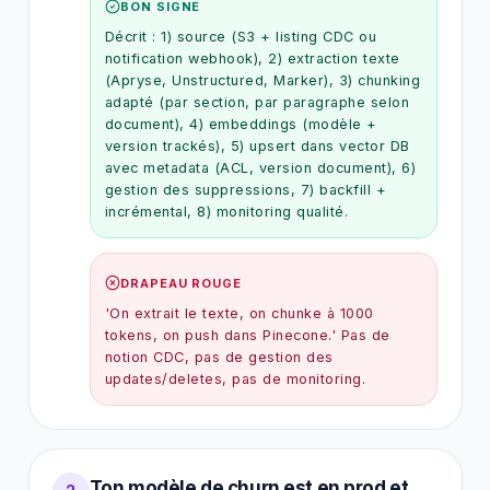
BON SIGNE
Décrit : 1) source (S3 + listing CDC ou
notification webhook), 2) extraction texte
(Apryse, Unstructured, Marker), 3) chunking
adapté (par section, par paragraphe selon
document), 4) embeddings (modèle +
version trackés), 5) upsert dans vector DB
avec metadata (ACL, version document), 6)
gestion des suppressions, 7) backfill +
incrémental, 8) monitoring qualité.
DRAPEAU ROUGE
'On extrait le texte, on chunke à 1000
tokens, on push dans Pinecone.' Pas de
notion CDC, pas de gestion des
updates/deletes, pas de monitoring.
Ton modèle de churn est en prod et