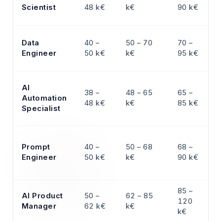
Scientist
48 k€
k€
90 k€
Data
40 –
50 – 70
70 –
Engineer
50 k€
k€
95 k€
AI
38 –
48 – 65
65 –
Automation
48 k€
k€
85 k€
Specialist
Prompt
40 –
50 – 68
68 –
Engineer
50 k€
k€
90 k€
85 –
AI Product
50 –
62 – 85
120
Manager
62 k€
k€
k€