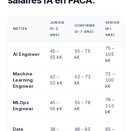
salaires IA en PACA.
JUNIOR
SENIOR
CONFIRMÉ
MÉTIER
(0-2
(8+
(3-7 ANS)
ANS)
ANS)
75 –
45 –
55 – 75
AI Engineer
105
55 k€
k€
k€
Machine
72 –
42 –
52 – 72
Learning
100
52 k€
k€
Engineer
k€
78 –
MLOps
45 –
55 – 78
110
Engineer
55 k€
k€
k€
Data
38 –
48 – 65
65 –