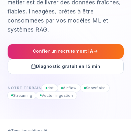
métier est de livrer des données fraîches,
fiables, lineagées, prêtes à être
consommées par vos modèles ML et
systèmes RAG.
Confier un recrutement IA
Diagnostic gratuit en 15 min
NOTRE TERRAIN
dbt
Airflow
Snowflake
Streaming
Vector ingestion
Tous les métiers IA