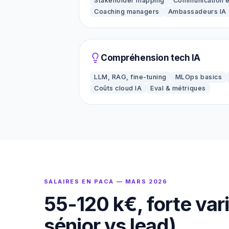
Stakeholder mapping
Communication 
Coaching managers
Ambassadeurs IA
Compréhension tech IA
LLM, RAG, fine-tuning
MLOps basics
Coûts cloud IA
Eval & métriques
SALAIRES EN PACA — MARS 2026
55-120 k€, forte var
sénior vs lead).