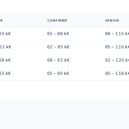
OR
CONFIRMÉ
SENIOR
65 k€
65 – 88 k€
88 – 115 k
 62 k€
62 – 85 k€
85 – 110 k
68 k€
68 – 92 k€
92 – 120 k
65 k€
65 – 90 k€
90 – 118 k