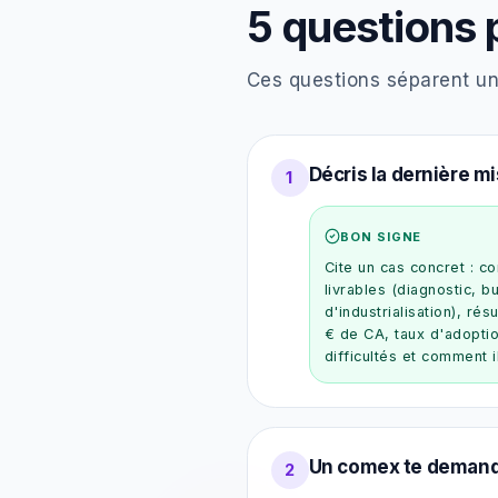
5 questions p
Ces questions séparent un
Décris la dernière mi
1
BON SIGNE
Cite un cas concret : co
livrables (diagnostic, 
d'industrialisation), ré
€ de CA, taux d'adoption
difficultés et comment i
Un comex te demande 
2