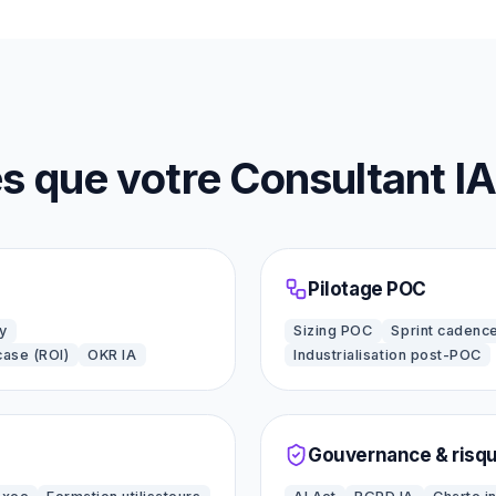
que votre Consultant IA 
Pilotage POC
y
Sizing POC
Sprint cadenc
case (ROI)
OKR IA
Industrialisation post-POC
Gouvernance & risq