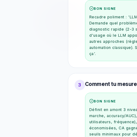
BON SIGNE
Recadre poliment : 'LLM
Demande quel problème
diagnostic rapide (2-3 
d'usage où le LLM appor
autres approches (règle
automation classique). 
ça'.
Comment tu mesures 
3
BON SIGNE
Définit en amont 3 nive
marche, accuracy/AUC),
utilisateurs, fréquence)
économisées, CA gagné,
seuils minimaux pour dé