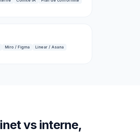
nterne
Comité IA
Plan de conformité
Miro / Figma
Linear / Asana
net vs interne,