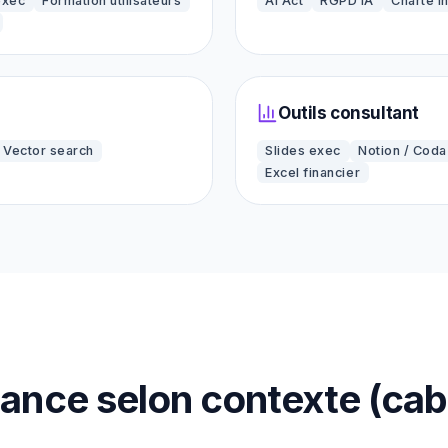
exec
Formation utilisateurs
AI Act
RGPD IA
Charte i
Outils consultant
Vector search
Slides exec
Notion / Coda
Excel financier
iance selon contexte (cabi