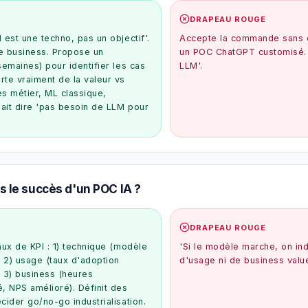
DRAPEAU ROUGE
 est une techno, pas un objectif'.
Accepte la commande sans q
 business. Propose un
un POC ChatGPT customisé. R
semaines) pour identifier les cas
LLM'.
te vraiment de la valeur vs
s métier, ML classique,
Sait dire 'pas besoin de LLM pour
le succès d'un POC IA ?
DRAPEAU ROUGE
aux de KPI : 1) technique (modèle
'Si le modèle marche, on ind
 2) usage (taux d'adoption
d'usage ni de business valu
, 3) business (heures
 NPS amélioré). Définit des
cider go/no-go industrialisation.