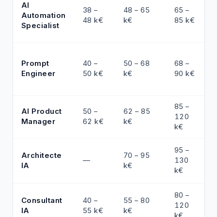
AI
38 –
48 – 65
65 –
Automation
48 k€
k€
85 k€
Specialist
Prompt
40 –
50 – 68
68 –
Engineer
50 k€
k€
90 k€
85 –
AI Product
50 –
62 – 85
120
Manager
62 k€
k€
k€
95 –
Architecte
70 – 95
—
130
IA
k€
k€
80 –
Consultant
40 –
55 – 80
120
IA
55 k€
k€
k€