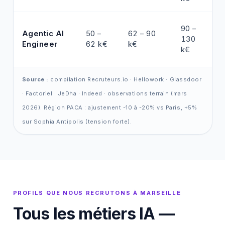
90 –
Agentic AI
50 –
62 – 90
130
Engineer
62 k€
k€
k€
Source :
compilation Recruteurs.io · Hellowork · Glassdoor
· Factoriel · JeDha · Indeed · observations terrain (mars
2026). Région PACA : ajustement -10 à -20% vs Paris, +5%
sur Sophia Antipolis (tension forte).
PROFILS QUE NOUS RECRUTONS À MARSEILLE
Tous les métiers IA —