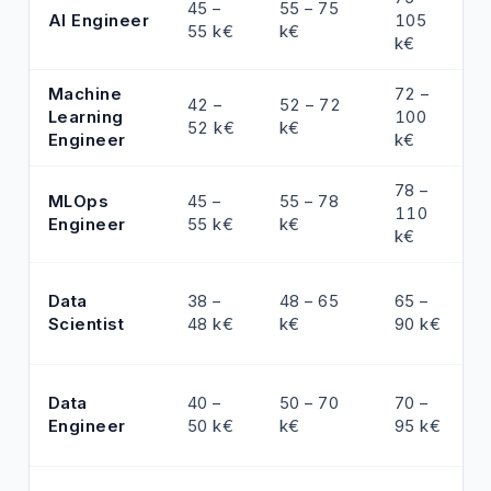
45 –
55 – 75
AI Engineer
105
55 k€
k€
k€
Machine
72 –
42 –
52 – 72
Learning
100
52 k€
k€
Engineer
k€
78 –
MLOps
45 –
55 – 78
110
Engineer
55 k€
k€
k€
Data
38 –
48 – 65
65 –
Scientist
48 k€
k€
90 k€
Data
40 –
50 – 70
70 –
Engineer
50 k€
k€
95 k€