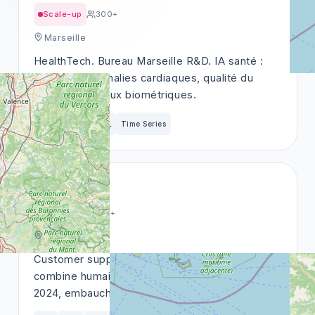
Scale-up
300+
Marseille
HealthTech. Bureau Marseille R&D. IA santé :
détection anomalies cardiaques, qualité du
sommeil, signaux biométriques.
PyTorch
Edge ML
Time Series
Onepilot
Scale-up
100+
Marseille
Customer support augmenté par IA. Plateforme
combine humains + LLM. Lève en série A en
2024, embauche à Marseille.