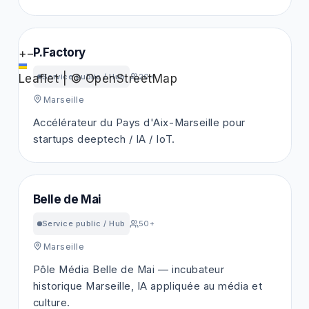
P.Factory
+
−
Leaflet
|
©
OpenStreetMap
Service public / Hub
20+
Marseille
Accélérateur du Pays d'Aix-Marseille pour
startups deeptech / IA / IoT.
Belle de Mai
Service public / Hub
50+
Marseille
Pôle Média Belle de Mai — incubateur
historique Marseille, IA appliquée au média et
culture.