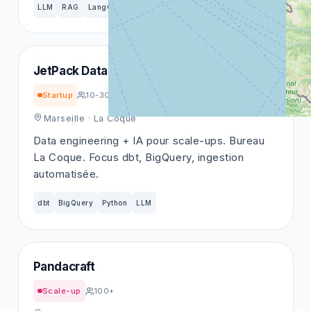
LLM
RAG
LangChain
OpenAI
JetPack Data
Startup
10-30
Marseille
· La Coque
Data engineering + IA pour scale-ups. Bureau
La Coque. Focus dbt, BigQuery, ingestion
automatisée.
dbt
BigQuery
Python
LLM
Pandacraft
Scale-up
100+