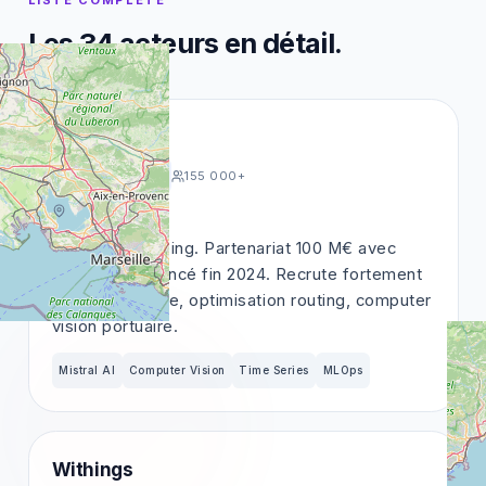
LISTE COMPLÈTE
Les
34
acteurs en détail.
CMA CGM
Corporate / ETI
155 000+
Marseille
Géant du shipping. Partenariat 100 M€ avec
Mistral AI annoncé fin 2024. Recrute fortement
sur ML maritime, optimisation routing, computer
vision portuaire.
Mistral AI
Computer Vision
Time Series
MLOps
Withings