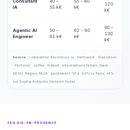
Consultant
40 –
55 – 80
120
IA
55 k€
k€
k€
90 –
Agentic AI
50 –
62 – 90
130
Engineer
62 k€
k€
k€
Source :
compilation Recruteurs.io · Hellowork · Glassdoor
· Factoriel · JeDha · Indeed · observations terrain (mars
2026). Région PACA : ajustement -10 à -20% vs Paris, +5%
sur Sophia Antipolis (tension forte).
FAQ AIX-EN-PROVENCE