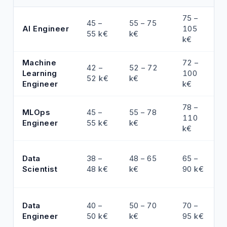
75 –
45 –
55 – 75
AI Engineer
105
55 k€
k€
k€
Machine
72 –
42 –
52 – 72
Learning
100
52 k€
k€
Engineer
k€
78 –
MLOps
45 –
55 – 78
110
Engineer
55 k€
k€
k€
Data
38 –
48 – 65
65 –
Scientist
48 k€
k€
90 k€
Data
40 –
50 – 70
70 –
Engineer
50 k€
k€
95 k€