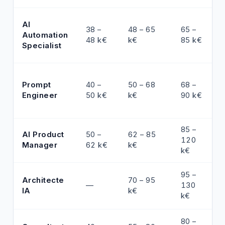
AI
38 –
48 – 65
65 –
Automation
48 k€
k€
85 k€
Specialist
Prompt
40 –
50 – 68
68 –
Engineer
50 k€
k€
90 k€
85 –
AI Product
50 –
62 – 85
120
Manager
62 k€
k€
k€
95 –
Architecte
70 – 95
—
130
IA
k€
k€
80 –