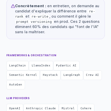
Concrètement :
en entretien, on demande au
candidat d'expliquer la différence entre
re-
et
, ou comment il gère le
rank
re-write
en prod. Ces 2 questions
prompt versioning
éliminent 60% des candidats qui "font de l'IA"
sans la maîtriser.
FRAMEWORKS & ORCHESTRATION
LangChain
LlamaIndex
Pydantic AI
Semantic Kernel
Haystack
LangGraph
Crew AI
AutoGen
LLM PROVIDERS
OpenAI
Anthropic Claude
Mistral
Cohere