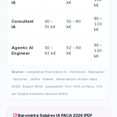
IA
k€
k€
80 –
Consultant
40 –
55 – 80
120
IA
55 k€
k€
k€
90 –
Agentic AI
50 –
62 – 90
130
Engineer
62 k€
k€
k€
Source :
compilation Recruteurs.io · Hellowork · Glassdoor
· Factoriel · JeDha · Indeed · observations terrain (mars
2026). Région PACA : ajustement -10 à -20% vs Paris, +5%
sur Sophia Antipolis (tension forte).
Baromètre Salaires IA PACA 2026 (PDF