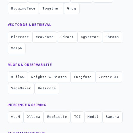
HuggingFace
Together
Groq
VECTOR DB & RETRIEVAL
Pinecone
Weaviate
Qdrant
pgvector
Chroma
Vespa
MLOPS & OBSERVABILITÉ
MLflow
Weights & Biases
Langfuse
Vertex AI
SageMaker
Helicone
INFERENCE & SERVING
vLLM
Ollama
Replicate
TGI
Modal
Banana