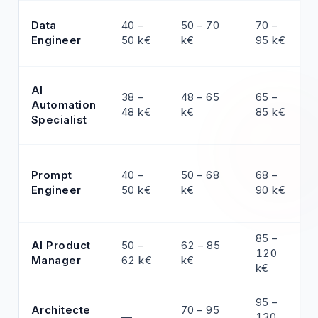
Data
40 –
50 – 70
70 –
Engineer
50 k€
k€
95 k€
AI
38 –
48 – 65
65 –
Automation
48 k€
k€
85 k€
Specialist
Prompt
40 –
50 – 68
68 –
Engineer
50 k€
k€
90 k€
85 –
AI Product
50 –
62 – 85
120
Manager
62 k€
k€
k€
95 –
Architecte
70 – 95
—
130