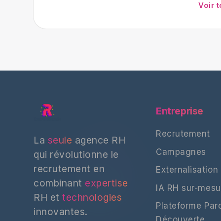
Voir 
Entreprise
Recrutement
La
seule
agence RH
Campagnes
qui révolutionne le
recrutement en
Externalisation
combinant
expertise
IA RH sur-mesu
RH et
technologies
Plateforme Par
innovantes.
Découverte