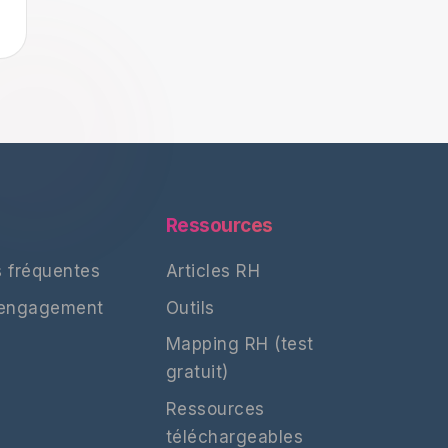
Ressources
 fréquentes
Articles RH
'engagement
Outils
Mapping RH (test
gratuit)
Ressources
téléchargeables