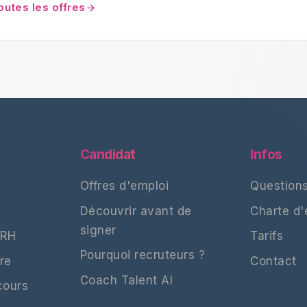
toutes les offres
Candidat
Infos
Offres d'emploi
Questions
Découvrir avant de
Charte d
signer
 RH
Tarifs
Pourquoi recruteurs ?
re
Contact
Coach Talent AI
cours